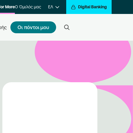
For More
Ο Όμιλός μας
ΕΛ
Digital Banking
Οι πόντοι μου
φής
ς κάνω εγγραφή
τε ένα βήμα πιο κοντά στην
βράβευση των συναλλαγών σας.
ραφείτε στο πρόγραμμα και να
ίτε στον κόσμο της
βράβευσης του Go For More.