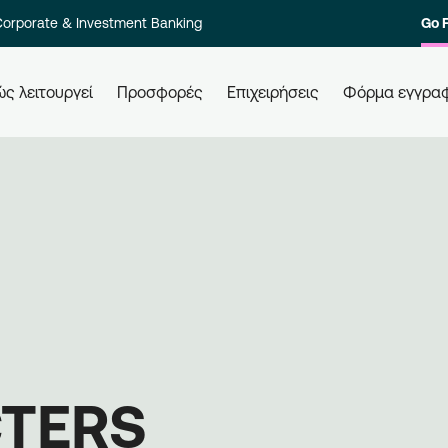
orporate & Investment Banking
Go 
ς λειτουργεί
Προσφορές
Επιχειρήσεις
Φόρμα εγγρα
 τους
Πώς εξαργυρώνω τους πόντους
Πώ
μου
Ελά
ολο των
Εξαργυρώστε τους πόντους σας σε
επι
στοιχία
όλες τις συνεργαζόμενες
Εγγ
ι γρήγορα.
επιχειρήσεις, απλά χρησιμοποιώντας
μπε
την κάρτα σας. Ενημερώνεστε,
επι
εξαργυρώνετε, κερδίζετε.
CTERS