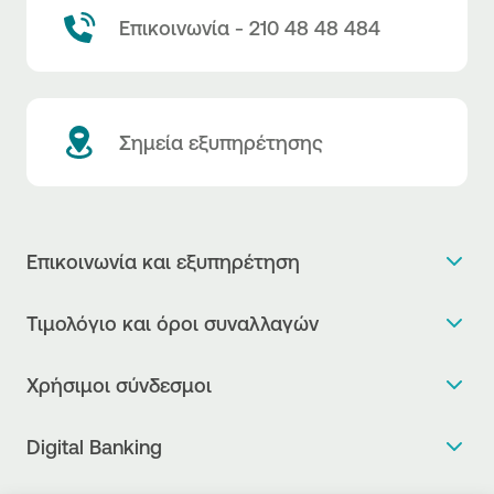
Επικοινωνία - 210 48 48 484
Σημεία εξυπηρέτησης
Επικοινωνία και εξυπηρέτηση
Θέλω πληροφορίες
Τιμολόγιο και όροι συναλλαγών
Κλείνω ραντεβού
Τιμολόγιο της Τράπεζας
Χρήσιμοι σύνδεσμοι
Η νέα Ψηφιακή Εποχή στις συναλλαγές, έφτασε!
Δελτίο τιμών συναλλάγματος
Συχνές ερωτήσεις
Θέλω να μιλήσω με Corporate Transaction Banking
Digital Banking
Δελτίο πληροφόρησης περί τελών
Officer
Κανονιστική Συμμόρφωση
Internet Banking
Μεταφορά λογαριασμού πληρωμών