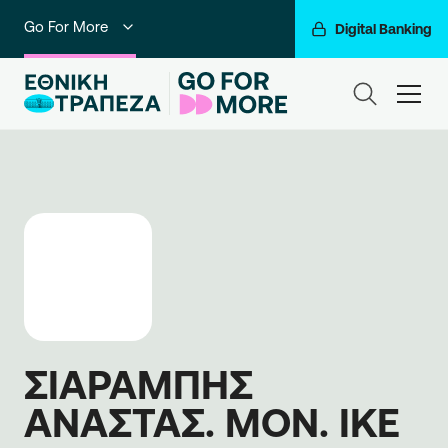
Go For More
Digital Banking
Ιδιώτες
ham
Premium Banking
Private Banking
Business Banking
Corporate & Investment Banking
Ο Όμιλός μας
ΣΙΑΡΑΜΠΗΣ
ΑΝΑΣΤΑΣ. ΜΟΝ. ΙΚΕ