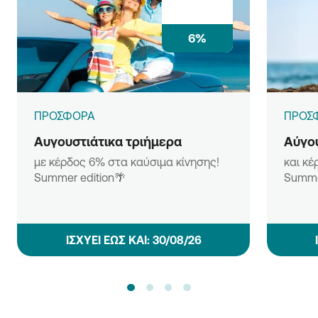
6%
ΠΡΟΣΦΟΡΑ
ΠΡΟΣ
Αυγουστιάτικα τριήμερα
Αύγου
με κέρδος 6% στα καύσιμα κίνησης!
και κέ
Summer edition🌴
Summe
ΙΣΧΥΕΙ ΕΩΣ ΚΑΙ: 30/08/26