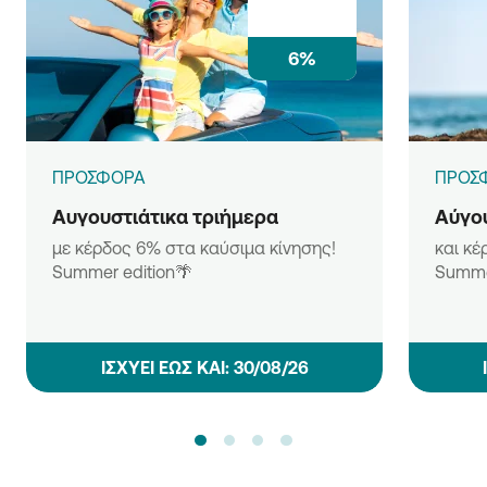
6%
ΠΡΟΣΦΟΡΑ
ΠΡΟΣ
Αυγουστιάτικα τριήμερα
Αύγου
με κέρδος 6% στα καύσιμα κίνησης!
και κέ
Summer edition🌴
Summe
ΙΣΧΥΕΙ ΕΩΣ ΚΑΙ: 30/08/26