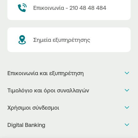
Επικοινωνία - 210 48 48 484
Σημεία εξυπηρέτησης
Επικοινωνία και εξυπηρέτηση
Θέλω πληροφορίες
Τιμολόγιο και όροι συναλλαγών
Κλείνω ραντεβού
Τιμολόγιο της Τράπεζας
Χρήσιμοι σύνδεσμοι
Η νέα Ψηφιακή Εποχή στις συναλλαγές, έφτασε!
Δελτίο τιμών συναλλάγματος
Συχνές ερωτήσεις
Θέλω να μιλήσω με Corporate Transaction Banking
Digital Banking
Δελτίο πληροφόρησης περί τελών
Officer
Κανονιστική Συμμόρφωση
Internet Banking
Μεταφορά λογαριασμού πληρωμών