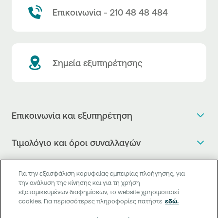
Επικοινωνία - 210 48 48 484
Σημεία εξυπηρέτησης
Επικοινωνία και εξυπηρέτηση
Θέλω πληροφορίες
Τιμολόγιο και όροι συναλλαγών
Κλείνω ραντεβού
Τιμολόγιο της Τράπεζας
Χρήσιμοι σύνδεσμοι
Η νέα Ψηφιακή Εποχή στις συναλλαγές, έφτασε!
Για την εξασφάλιση κορυφαίας εμπειρίας πλοήγησης, για
Δελτίο τιμών συναλλάγματος
την ανάλυση της κίνησης και για τη χρήση
Συχνές ερωτήσεις
Θέλω να μιλήσω με Corporate Transaction Banking
εξατομικευμένων διαφημίσεων, το website χρησιμοποιεί
Digital Banking
Δελτίο πληροφόρησης περί τελών
Officer
cookies. Για περισσότερες πληροφορίες πατήστε
εδώ.
Κανονιστική Συμμόρφωση
Internet Banking
Μεταφορά λογαριασμού πληρωμών