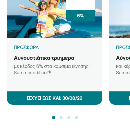
6%
ΠΡΟΣΦΟΡΑ
ΠΡΟΣ
Αυγουστιάτικα τριήμερα
Αύγου
με κέρδος 6% στα καύσιμα κίνησης!
και κέ
Summer edition🌴
Summe
ΙΣΧΥΕΙ ΕΩΣ ΚΑΙ: 30/08/26