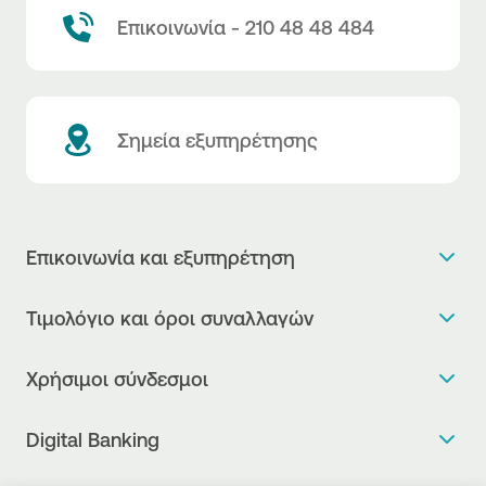
Επικοινωνία - 210 48 48 484
Σημεία εξυπηρέτησης
Επικοινωνία και εξυπηρέτηση
Θέλω πληροφορίες
Τιμολόγιο και όροι συναλλαγών
Κλείνω ραντεβού
Τιμολόγιο της Τράπεζας
Χρήσιμοι σύνδεσμοι
Η νέα Ψηφιακή Εποχή στις συναλλαγές, έφτασε!
Δελτίο τιμών συναλλάγματος
Συχνές ερωτήσεις
Θέλω να μιλήσω με Corporate Transaction Banking
Digital Banking
Δελτίο πληροφόρησης περί τελών
Officer
Κανονιστική Συμμόρφωση
Internet Banking
Μεταφορά λογαριασμού πληρωμών