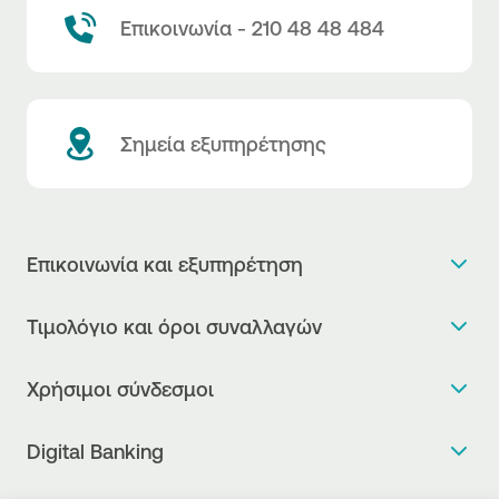
Επικοινωνία - 210 48 48 484
Σημεία εξυπηρέτησης
Επικοινωνία και εξυπηρέτηση
Θέλω πληροφορίες
Τιμολόγιο και όροι συναλλαγών
Κλείνω ραντεβού
Τιμολόγιο της Τράπεζας
Χρήσιμοι σύνδεσμοι
Η νέα Ψηφιακή Εποχή στις συναλλαγές, έφτασε!
Δελτίο τιμών συναλλάγματος
Συχνές ερωτήσεις
Θέλω να μιλήσω με Corporate Transaction Banking
Digital Banking
Δελτίο πληροφόρησης περί τελών
Officer
Κανονιστική Συμμόρφωση
Internet Banking
Μεταφορά λογαριασμού πληρωμών