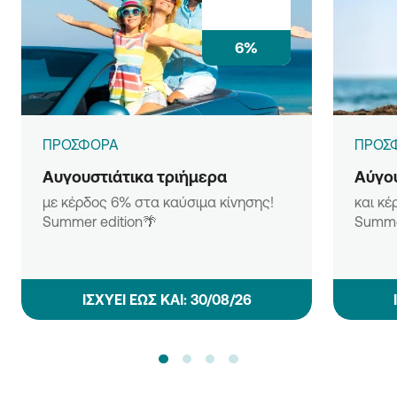
6%
ΠΡΟΣΦΟΡΑ
ΠΡΟΣ
Αυγουστιάτικα τριήμερα
Αύγου
με κέρδος 6% στα καύσιμα κίνησης!
και κέ
Summer edition🌴
Summe
ΙΣΧΥΕΙ ΕΩΣ ΚΑΙ: 30/08/26