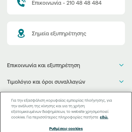
Επικοινωνία - 210 48 48 484
Σημεία εξυπηρέτησης
Επικοινωνία και εξυπηρέτηση
Θέλω πληροφορίες
Τιμολόγιο και όροι συναλλαγών
Κλείνω ραντεβού
Τιμολόγιο της Τράπεζας
Χρήσιμοι σύνδεσμοι
Η νέα Ψηφιακή Εποχή στις συναλλαγές, έφτασε!
Για την εξασφάλιση κορυφαίας εμπειρίας πλοήγησης, για
Δελτίο τιμών συναλλάγματος
την ανάλυση της κίνησης και για τη χρήση
Συχνές ερωτήσεις
Θέλω να μιλήσω με Corporate Transaction Banking
εξατομικευμένων διαφημίσεων, το website χρησιμοποιεί
Digital Banking
Δελτίο πληροφόρησης περί τελών
Officer
cookies. Για περισσότερες πληροφορίες πατήστε
εδώ.
Κανονιστική Συμμόρφωση
Internet Banking
Μεταφορά λογαριασμού πληρωμών
Θέλω να μιλήσω με επιχειρηματικό σύνδεσμο
Ρυθμίσεις cookies