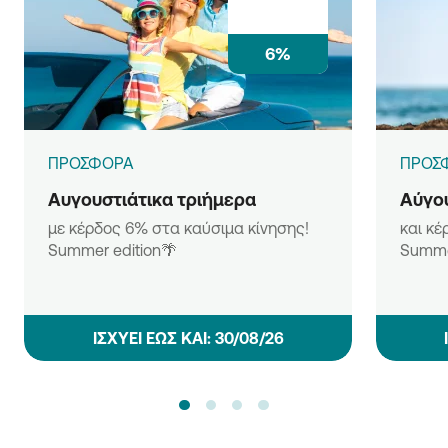
6%
ΠΡΟΣΦΟΡΑ
ΠΡΟΣ
Αυγουστιάτικα τριήμερα
Αύγου
με κέρδος 6% στα καύσιμα κίνησης!
και κέ
Summer edition🌴
Summe
ΙΣΧΥΕΙ ΕΩΣ ΚΑΙ: 30/08/26