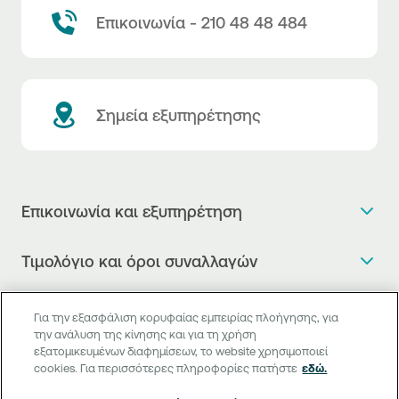
Επικοινωνία - 210 48 48 484
Σημεία εξυπηρέτησης
Επικοινωνία και εξυπηρέτηση
Θέλω πληροφορίες
Τιμολόγιο και όροι συναλλαγών
Κλείνω ραντεβού
Τιμολόγιο της Τράπεζας
Χρήσιμοι σύνδεσμοι
Η νέα Ψηφιακή Εποχή στις συναλλαγές, έφτασε!
Για την εξασφάλιση κορυφαίας εμπειρίας πλοήγησης, για
Δελτίο τιμών συναλλάγματος
την ανάλυση της κίνησης και για τη χρήση
Συχνές ερωτήσεις
Θέλω να μιλήσω με Corporate Transaction Banking
εξατομικευμένων διαφημίσεων, το website χρησιμοποιεί
Digital Banking
Δελτίο πληροφόρησης περί τελών
Officer
cookies. Για περισσότερες πληροφορίες πατήστε
εδώ.
Κανονιστική Συμμόρφωση
Internet Banking
Μεταφορά λογαριασμού πληρωμών