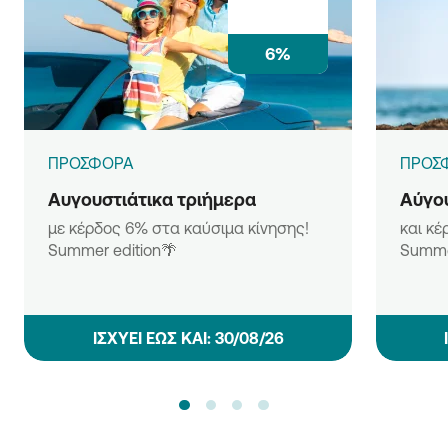
6%
ΠΡΟΣΦΟΡΑ
ΠΡΟΣ
Αυγουστιάτικα τριήμερα
Αύγου
με κέρδος 6% στα καύσιμα κίνησης!
και κέ
Summer edition🌴
Summe
ΙΣΧΥΕΙ ΕΩΣ ΚΑΙ: 30/08/26