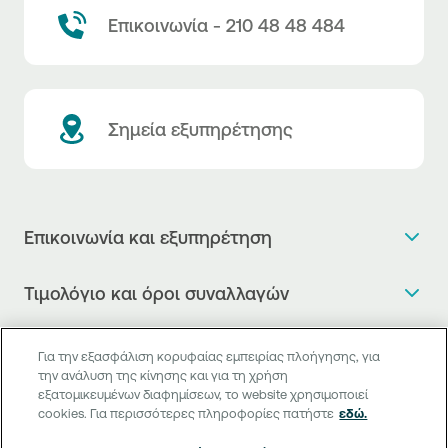
Επικοινωνία - 210 48 48 484
Σημεία εξυπηρέτησης
Επικοινωνία και εξυπηρέτηση
Θέλω πληροφορίες
Τιμολόγιο και όροι συναλλαγών
Κλείνω ραντεβού
Τιμολόγιο της Τράπεζας
Χρήσιμοι σύνδεσμοι
Η νέα Ψηφιακή Εποχή στις συναλλαγές, έφτασε!
Για την εξασφάλιση κορυφαίας εμπειρίας πλοήγησης, για
Δελτίο τιμών συναλλάγματος
την ανάλυση της κίνησης και για τη χρήση
Συχνές ερωτήσεις
Θέλω να μιλήσω με Corporate Transaction Banking
εξατομικευμένων διαφημίσεων, το website χρησιμοποιεί
Digital Banking
Δελτίο πληροφόρησης περί τελών
Officer
cookies. Για περισσότερες πληροφορίες πατήστε
εδώ.
Κανονιστική Συμμόρφωση
Internet Banking
Μεταφορά λογαριασμού πληρωμών