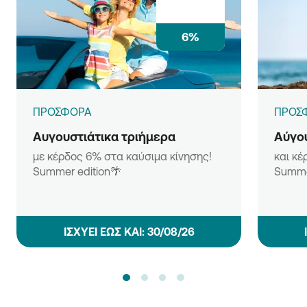
6%
ΠΡΟΣΦΟΡΑ
ΠΡΟΣ
Αυγουστιάτικα τριήμερα
Αύγου
με κέρδος 6% στα καύσιμα κίνησης!
και κέ
Summer edition🌴
Summe
ΙΣΧΥΕΙ ΕΩΣ ΚΑΙ: 30/08/26