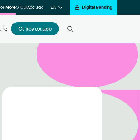
For More
Ο Όμιλός μας
ΕΛ
Digital Banking
Οι πόντοι μου
φής
ς κάνω εγγραφή
τε ένα βήμα πιο κοντά στην
βράβευση των συναλλαγών σας.
ραφείτε στο πρόγραμμα και να
ίτε στον κόσμο της
βράβευσης του Go For More.