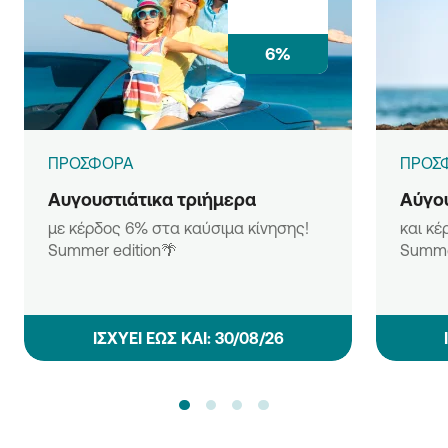
6%
ΠΡΟΣΦΟΡΑ
ΠΡΟΣ
Αυγουστιάτικα τριήμερα
Αύγου
με κέρδος 6% στα καύσιμα κίνησης!
και κέ
Summer edition🌴
Summe
ΙΣΧΥΕΙ ΕΩΣ ΚΑΙ: 30/08/26