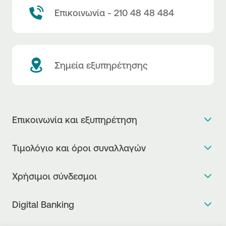
Επικοινωνία - 210 48 48 484
Σημεία εξυπηρέτησης
Επικοινωνία και εξυπηρέτηση
Θέλω πληροφορίες
Τιμολόγιο και όροι συναλλαγών
Κλείνω ραντεβού
Τιμολόγιο της Τράπεζας
Χρήσιμοι σύνδεσμοι
Η νέα Ψηφιακή Εποχή στις συναλλαγές, έφτασε!
Δελτίο τιμών συναλλάγματος
Συχνές ερωτήσεις
Θέλω να μιλήσω με Corporate Transaction Banking
Digital Banking
Δελτίο πληροφόρησης περί τελών
Officer
Κανονιστική Συμμόρφωση
Internet Banking
Μεταφορά λογαριασμού πληρωμών