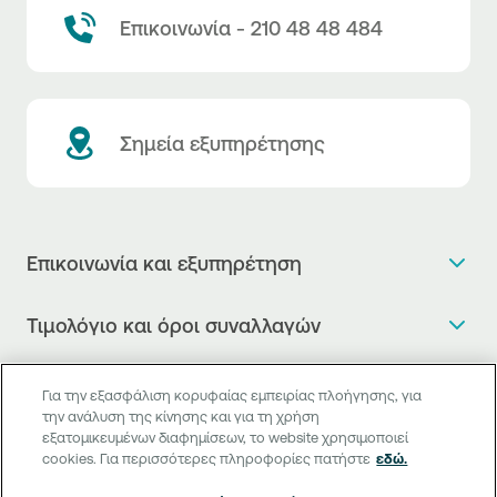
Επικοινωνία - 210 48 48 484
Σημεία εξυπηρέτησης
Επικοινωνία και εξυπηρέτηση
Θέλω πληροφορίες
Τιμολόγιο και όροι συναλλαγών
Κλείνω ραντεβού
Τιμολόγιο της Τράπεζας
Χρήσιμοι σύνδεσμοι
Η νέα Ψηφιακή Εποχή στις συναλλαγές, έφτασε!
Για την εξασφάλιση κορυφαίας εμπειρίας πλοήγησης, για
Δελτίο τιμών συναλλάγματος
την ανάλυση της κίνησης και για τη χρήση
Συχνές ερωτήσεις
Θέλω να μιλήσω με Corporate Transaction Banking
εξατομικευμένων διαφημίσεων, το website χρησιμοποιεί
Digital Banking
Δελτίο πληροφόρησης περί τελών
Officer
cookies. Για περισσότερες πληροφορίες πατήστε
εδώ.
Κανονιστική Συμμόρφωση
Internet Banking
Μεταφορά λογαριασμού πληρωμών