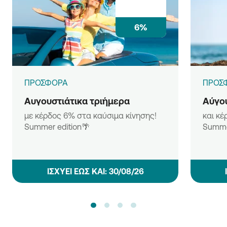
6%
ΠΡΟΣΦΟΡΑ
ΠΡΟΣ
Αυγουστιάτικα τριήμερα
Αύγου
με κέρδος 6% στα καύσιμα κίνησης!
και κέ
Summer edition🌴
Summe
ΙΣΧΥΕΙ ΕΩΣ ΚΑΙ: 30/08/26