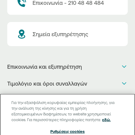
Επικοινωνία - 210 48 48 484
Σημεία εξυπηρέτησης
Επικοινωνία και εξυπηρέτηση
Θέλω πληροφορίες
Τιμολόγιο και όροι συναλλαγών
Κλείνω ραντεβού
Τιμολόγιο της Τράπεζας
Χρήσιμοι σύνδεσμοι
Η νέα Ψηφιακή Εποχή στις συναλλαγές, έφτασε!
Για την εξασφάλιση κορυφαίας εμπειρίας πλοήγησης, για
Δελτίο τιμών συναλλάγματος
την ανάλυση της κίνησης και για τη χρήση
Συχνές ερωτήσεις
Θέλω να μιλήσω με Corporate Transaction Banking
εξατομικευμένων διαφημίσεων, το website χρησιμοποιεί
Digital Banking
Δελτίο πληροφόρησης περί τελών
Officer
cookies. Για περισσότερες πληροφορίες πατήστε
εδώ.
Κανονιστική Συμμόρφωση
Internet Banking
Μεταφορά λογαριασμού πληρωμών
Θέλω να μιλήσω με επιχειρηματικό σύνδεσμο
Ρυθμίσεις cookies