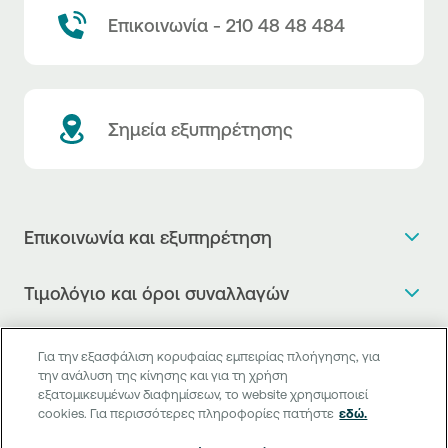
Επικοινωνία - 210 48 48 484
Σημεία εξυπηρέτησης
Επικοινωνία και εξυπηρέτηση
Θέλω πληροφορίες
Τιμολόγιο και όροι συναλλαγών
Κλείνω ραντεβού
Τιμολόγιο της Τράπεζας
Χρήσιμοι σύνδεσμοι
Η νέα Ψηφιακή Εποχή στις συναλλαγές, έφτασε!
Για την εξασφάλιση κορυφαίας εμπειρίας πλοήγησης, για
Δελτίο τιμών συναλλάγματος
την ανάλυση της κίνησης και για τη χρήση
Συχνές ερωτήσεις
Θέλω να μιλήσω με Corporate Transaction Banking
εξατομικευμένων διαφημίσεων, το website χρησιμοποιεί
Digital Banking
Δελτίο πληροφόρησης περί τελών
Officer
cookies. Για περισσότερες πληροφορίες πατήστε
εδώ.
Κανονιστική Συμμόρφωση
Internet Banking
Μεταφορά λογαριασμού πληρωμών