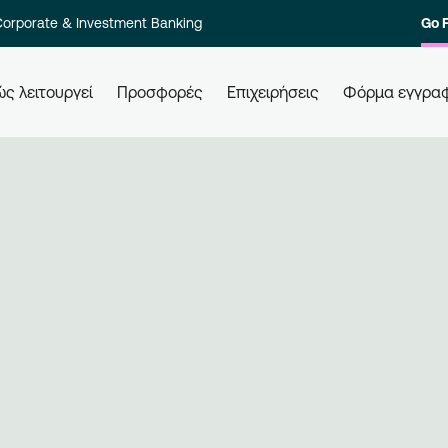
orporate & Investment Banking
Go 
ς λειτουργεί
Προσφορές
Επιχειρήσεις
Φόρμα εγγρα
 τους
Πώς εξαργυρώνω τους πόντους
Πώ
μου
Ελά
ολο των
Εξαργυρώστε τους πόντους σας σε
επι
στοιχία
όλες τις συνεργαζόμενες
Εγγ
ι γρήγορα.
επιχειρήσεις, απλά χρησιμοποιώντας
μπε
την κάρτα σας. Ενημερώνεστε,
επι
εξαργυρώνετε, κερδίζετε.