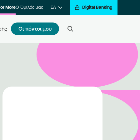
For More
Ο Όμιλός μας
ΕΛ
Digital Banking
Οι πόντοι μου
φής
ς κάνω εγγραφή
τε ένα βήμα πιο κοντά στην
βράβευση των συναλλαγών σας.
ραφείτε στο πρόγραμμα και να
ίτε στον κόσμο της
βράβευσης του Go For More.