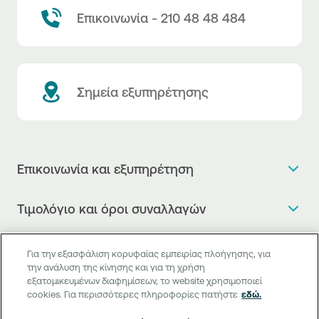
Επικοινωνία - 210 48 48 484
Σημεία εξυπηρέτησης
Επικοινωνία και εξυπηρέτηση
Θέλω πληροφορίες
Τιμολόγιο και όροι συναλλαγών
Κλείνω ραντεβού
Τιμολόγιο της Τράπεζας
Χρήσιμοι σύνδεσμοι
Η νέα Ψηφιακή Εποχή στις συναλλαγές, έφτασε!
Για την εξασφάλιση κορυφαίας εμπειρίας πλοήγησης, για
Δελτίο τιμών συναλλάγματος
την ανάλυση της κίνησης και για τη χρήση
Συχνές ερωτήσεις
Θέλω να μιλήσω με Corporate Transaction Banking
εξατομικευμένων διαφημίσεων, το website χρησιμοποιεί
Digital Banking
Δελτίο πληροφόρησης περί τελών
Officer
cookies. Για περισσότερες πληροφορίες πατήστε
εδώ.
Κανονιστική Συμμόρφωση
Internet Banking
Μεταφορά λογαριασμού πληρωμών