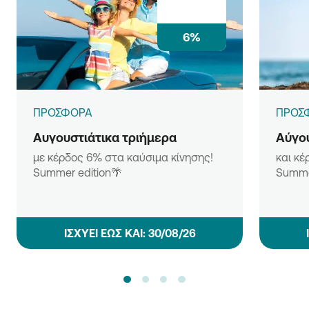
6%
ΠΡΟΣΦΟΡΑ
ΠΡΟΣ
Αυγουστιάτικα τριήμερα
Αύγου
με κέρδος 6% στα καύσιμα κίνησης!
και κέ
Summer edition🌴
Summe
ΙΣΧΥΕΙ ΕΩΣ ΚΑΙ: 30/08/26