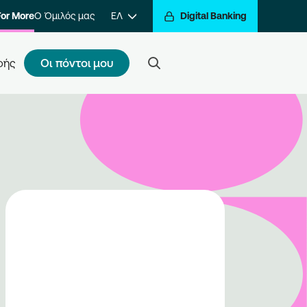
For More
Ο Όμιλός μας
ΕΛ
Digital Banking
Οι πόντοι μου
φής
ς κάνω εγγραφή
τε ένα βήμα πιο κοντά στην
βράβευση των συναλλαγών σας.
ραφείτε στο πρόγραμμα και να
ίτε στον κόσμο της
βράβευσης του Go For More.