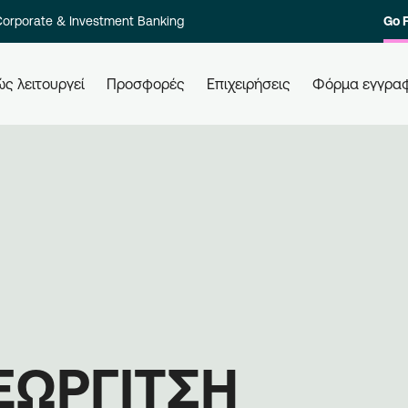
orporate & Investment Banking
Go 
ς λειτουργεί
Προσφορές
Επιχειρήσεις
Φόρμα εγγρα
 τους
Πώς εξαργυρώνω τους πόντους
Πώ
μου
Ελά
ολο των
Εξαργυρώστε τους πόντους σας σε
επι
στοιχία
όλες τις συνεργαζόμενες
Εγγ
ι γρήγορα.
επιχειρήσεις, απλά χρησιμοποιώντας
μπε
την κάρτα σας. Ενημερώνεστε,
επι
εξαργυρώνετε, κερδίζετε.
ΕΩΡΓΙΤΣΗ