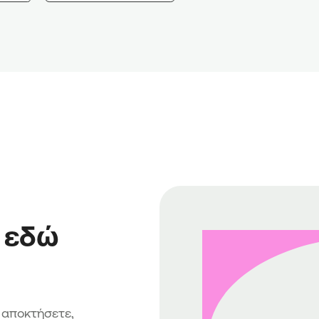
 εδώ
α αποκτήσετε,