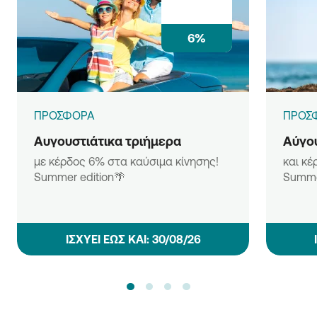
6%
ΠΡΟΣΦΟΡΑ
ΠΡΟΣ
Αυγουστιάτικα τριήμερα
Αύγου
με κέρδος 6% στα καύσιμα κίνησης!
και κέ
Summer edition🌴
Summe
ΙΣΧΥΕΙ ΕΩΣ ΚΑΙ: 30/08/26