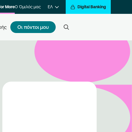
For More
Ο Όμιλός μας
ΕΛ
Digital Banking
Οι πόντοι μου
φής
ς κάνω εγγραφή
τε ένα βήμα πιο κοντά στην
βράβευση των συναλλαγών σας.
ραφείτε στο πρόγραμμα και να
ίτε στον κόσμο της
βράβευσης του Go For More.