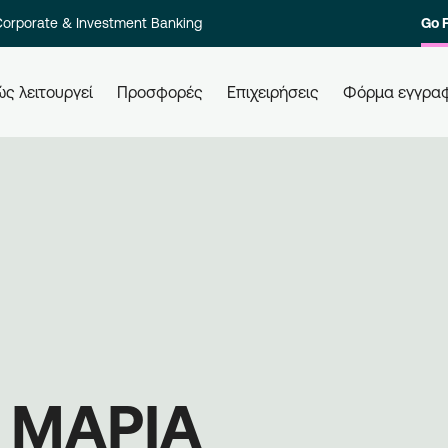
orporate & Investment Banking
Go 
ς λειτουργεί
Προσφορές
Επιχειρήσεις
Φόρμα εγγρα
 τους
Πώς εξαργυρώνω τους πόντους
Πώ
μου
Ελά
ολο των
Εξαργυρώστε τους πόντους σας σε
επι
στοιχία
όλες τις συνεργαζόμενες
Εγγ
ι γρήγορα.
επιχειρήσεις, απλά χρησιμοποιώντας
μπε
την κάρτα σας. Ενημερώνεστε,
επι
εξαργυρώνετε, κερδίζετε.
 ΜΑΡΙΑ