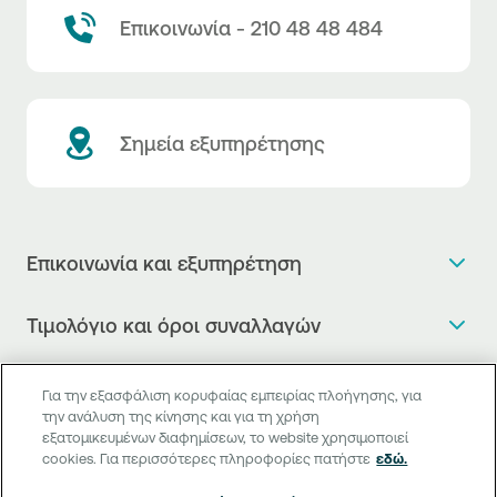
Επικοινωνία - 210 48 48 484
Σημεία εξυπηρέτησης
Επικοινωνία και εξυπηρέτηση
Θέλω πληροφορίες
Τιμολόγιο και όροι συναλλαγών
Κλείνω ραντεβού
Τιμολόγιο της Τράπεζας
Χρήσιμοι σύνδεσμοι
Η νέα Ψηφιακή Εποχή στις συναλλαγές, έφτασε!
Για την εξασφάλιση κορυφαίας εμπειρίας πλοήγησης, για
Δελτίο τιμών συναλλάγματος
την ανάλυση της κίνησης και για τη χρήση
Συχνές ερωτήσεις
Θέλω να μιλήσω με Corporate Transaction Banking
εξατομικευμένων διαφημίσεων, το website χρησιμοποιεί
Digital Banking
Δελτίο πληροφόρησης περί τελών
Officer
cookies. Για περισσότερες πληροφορίες πατήστε
εδώ.
Κανονιστική Συμμόρφωση
Internet Banking
Μεταφορά λογαριασμού πληρωμών