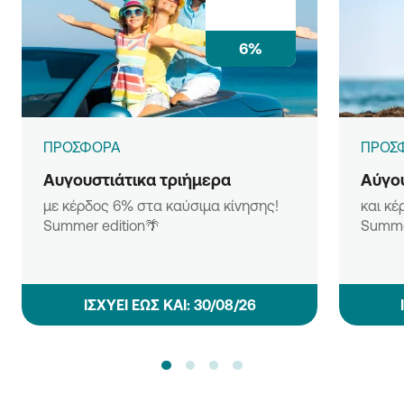
6%
ΠΡΟΣΦΟΡΑ
ΠΡΟΣ
Αυγουστιάτικα τριήμερα
Αύγου
με κέρδος 6% στα καύσιμα κίνησης!
και κέ
Summer edition🌴
Summe
ΙΣΧΥΕΙ ΕΩΣ ΚΑΙ: 30/08/26