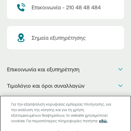
Επικοινωνία - 210 48 48 484
Σημεία εξυπηρέτησης
Επικοινωνία και εξυπηρέτηση
Θέλω πληροφορίες
Τιμολόγιο και όροι συναλλαγών
Κλείνω ραντεβού
Τιμολόγιο της Τράπεζας
Χρήσιμοι σύνδεσμοι
Η νέα Ψηφιακή Εποχή στις συναλλαγές, έφτασε!
Για την εξασφάλιση κορυφαίας εμπειρίας πλοήγησης, για
Δελτίο τιμών συναλλάγματος
την ανάλυση της κίνησης και για τη χρήση
Συχνές ερωτήσεις
Θέλω να μιλήσω με Corporate Transaction Banking
εξατομικευμένων διαφημίσεων, το website χρησιμοποιεί
Digital Banking
Δελτίο πληροφόρησης περί τελών
Officer
cookies. Για περισσότερες πληροφορίες πατήστε
εδώ.
Κανονιστική Συμμόρφωση
Internet Banking
Μεταφορά λογαριασμού πληρωμών