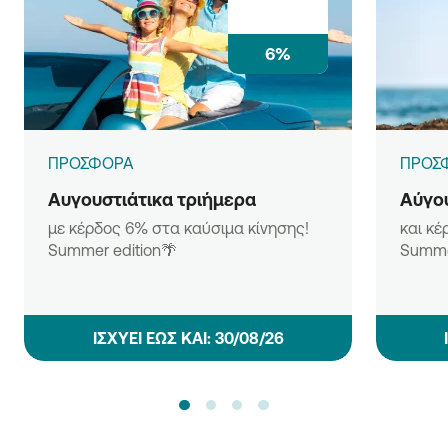
6%
ΠΡΟΣΦΟΡΑ
ΠΡΟΣ
Αυγουστιάτικα τριήμερα
Αύγου
με κέρδος 6% στα καύσιμα κίνησης!
και κέ
Summer edition🌴
Summe
ΙΣΧΥΕΙ ΕΩΣ ΚΑΙ: 30/08/26