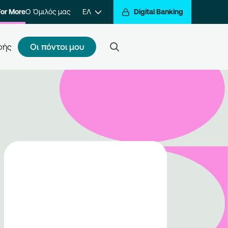
For More
Ο Όμιλός μας
ΕΛ
Digital Banking
Οι πόντοι μου
φής
ς κάνω εγγραφή
τε ένα βήμα πιο κοντά στην
βράβευση των συναλλαγών σας.
ραφείτε στο πρόγραμμα και να
ίτε στον κόσμο της
βράβευσης του Go For More.