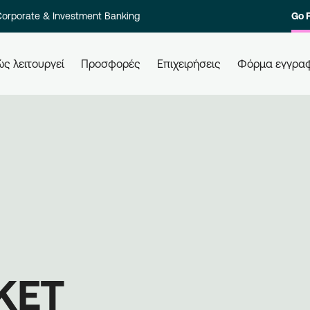
orporate & Investment Banking
Go 
ς λειτουργεί
Προσφορές
Επιχειρήσεις
Φόρμα εγγρα
 τους
Πώς εξαργυρώνω τους πόντους
Πώ
μου
Ελά
ολο των
Εξαργυρώστε τους πόντους σας σε
επι
στοιχία
όλες τις συνεργαζόμενες
Εγγ
ι γρήγορα.
επιχειρήσεις, απλά χρησιμοποιώντας
μπε
την κάρτα σας. Ενημερώνεστε,
επι
εξαργυρώνετε, κερδίζετε.
KET