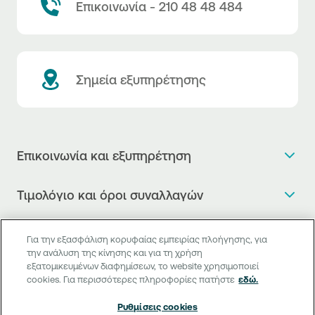
Επικοινωνία - 210 48 48 484
Σημεία εξυπηρέτησης
Επικοινωνία και εξυπηρέτηση
Θέλω πληροφορίες
Τιμολόγιο και όροι συναλλαγών
Κλείνω ραντεβού
Τιμολόγιο της Τράπεζας
Χρήσιμοι σύνδεσμοι
Η νέα Ψηφιακή Εποχή στις συναλλαγές, έφτασε!
Για την εξασφάλιση κορυφαίας εμπειρίας πλοήγησης, για
Δελτίο τιμών συναλλάγματος
την ανάλυση της κίνησης και για τη χρήση
Συχνές ερωτήσεις
Θέλω να μιλήσω με Corporate Transaction Banking
εξατομικευμένων διαφημίσεων, το website χρησιμοποιεί
Digital Banking
Δελτίο πληροφόρησης περί τελών
Officer
cookies. Για περισσότερες πληροφορίες πατήστε
εδώ.
Κανονιστική Συμμόρφωση
Internet Banking
Μεταφορά λογαριασμού πληρωμών
Θέλω να μιλήσω με επιχειρηματικό σύνδεσμο
Ρυθμίσεις cookies