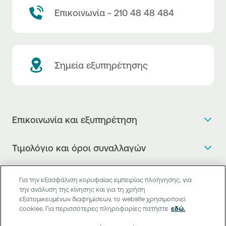
Επικοινωνία - 210 48 48 484
Σημεία εξυπηρέτησης
Επικοινωνία και εξυπηρέτηση
Θέλω πληροφορίες
Τιμολόγιο και όροι συναλλαγών
Κλείνω ραντεβού
Τιμολόγιο της Τράπεζας
Χρήσιμοι σύνδεσμοι
Η νέα Ψηφιακή Εποχή στις συναλλαγές, έφτασε!
Για την εξασφάλιση κορυφαίας εμπειρίας πλοήγησης, για
Δελτίο τιμών συναλλάγματος
την ανάλυση της κίνησης και για τη χρήση
Συχνές ερωτήσεις
Θέλω να μιλήσω με Corporate Transaction Banking
εξατομικευμένων διαφημίσεων, το website χρησιμοποιεί
Digital Banking
Δελτίο πληροφόρησης περί τελών
Officer
cookies. Για περισσότερες πληροφορίες πατήστε
εδώ.
Κανονιστική Συμμόρφωση
Internet Banking
Μεταφορά λογαριασμού πληρωμών