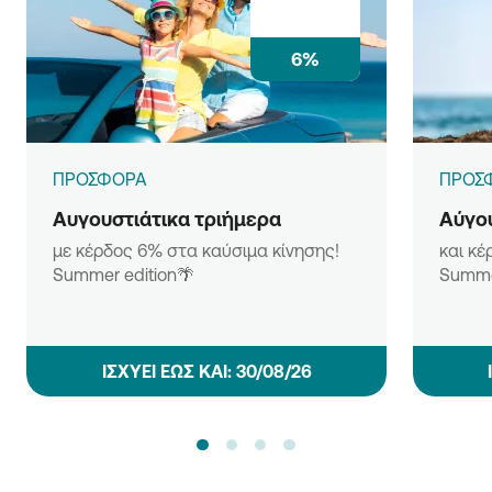
6%
ΠΡΟΣΦΟΡΑ
ΠΡΟΣ
Αυγουστιάτικα τριήμερα
Αύγου
με κέρδος 6% στα καύσιμα κίνησης!
και κέ
Summer edition🌴
Summe
ΙΣΧΥΕΙ ΕΩΣ ΚΑΙ: 30/08/26