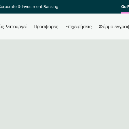
orporate & Investment Banking
Go 
ς λειτουργεί
Προσφορές
Επιχειρήσεις
Φόρμα εγγρα
 τους
Πώς εξαργυρώνω τους πόντους
Πώ
μου
Ελά
ολο των
Εξαργυρώστε τους πόντους σας σε
επι
στοιχία
όλες τις συνεργαζόμενες
Εγγ
ι γρήγορα.
επιχειρήσεις, απλά χρησιμοποιώντας
μπε
την κάρτα σας. Ενημερώνεστε,
επι
εξαργυρώνετε, κερδίζετε.