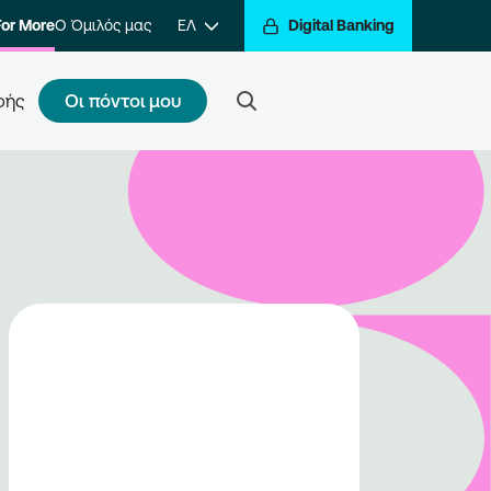
For More
Ο Όμιλός μας
ΕΛ
Digital Banking
Οι πόντοι μου
φής
ς κάνω εγγραφή
τε ένα βήμα πιο κοντά στην
βράβευση των συναλλαγών σας.
ραφείτε στο πρόγραμμα και να
ίτε στον κόσμο της
βράβευσης του Go For More.