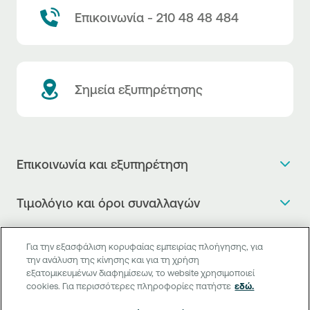
Επικοινωνία - 210 48 48 484
Σημεία εξυπηρέτησης
Επικοινωνία και εξυπηρέτηση
Θέλω πληροφορίες
Τιμολόγιο και όροι συναλλαγών
Κλείνω ραντεβού
Τιμολόγιο της Τράπεζας
Χρήσιμοι σύνδεσμοι
Η νέα Ψηφιακή Εποχή στις συναλλαγές, έφτασε!
Για την εξασφάλιση κορυφαίας εμπειρίας πλοήγησης, για
Δελτίο τιμών συναλλάγματος
την ανάλυση της κίνησης και για τη χρήση
Συχνές ερωτήσεις
Θέλω να μιλήσω με Corporate Transaction Banking
εξατομικευμένων διαφημίσεων, το website χρησιμοποιεί
Digital Banking
Δελτίο πληροφόρησης περί τελών
Officer
cookies. Για περισσότερες πληροφορίες πατήστε
εδώ.
Κανονιστική Συμμόρφωση
Internet Banking
Μεταφορά λογαριασμού πληρωμών