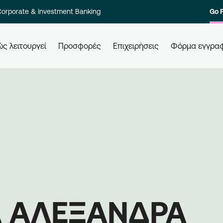
orporate & Investment Banking
Go 
ς λειτουργεί
Προσφορές
Επιχειρήσεις
Φόρμα εγγρα
 τους
Πώς εξαργυρώνω τους πόντους
Πώ
μου
Ελά
ολο των
Εξαργυρώστε τους πόντους σας σε
επι
στοιχία
όλες τις συνεργαζόμενες
Εγγ
ι γρήγορα.
επιχειρήσεις, απλά χρησιμοποιώντας
μπε
την κάρτα σας. Ενημερώνεστε,
επι
εξαργυρώνετε, κερδίζετε.
 ΑΛΕΞΑΝΔΡΑ