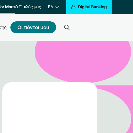
For More
Ο Όμιλός μας
ΕΛ
Digital Banking
Οι πόντοι μου
φής
ς κάνω εγγραφή
τε ένα βήμα πιο κοντά στην
βράβευση των συναλλαγών σας.
ραφείτε στο πρόγραμμα και να
ίτε στον κόσμο της
βράβευσης του Go For More.