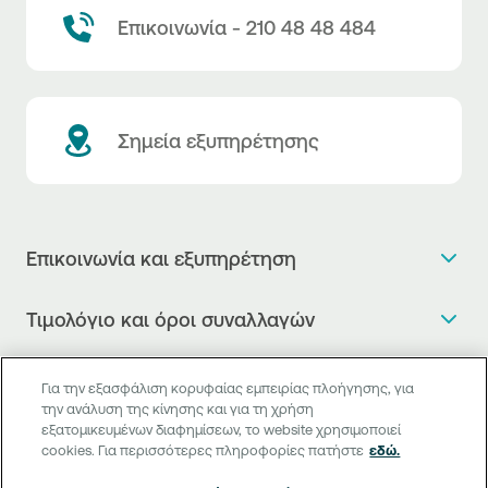
Επικοινωνία - 210 48 48 484
Σημεία εξυπηρέτησης
Επικοινωνία και εξυπηρέτηση
Θέλω πληροφορίες
Τιμολόγιο και όροι συναλλαγών
Κλείνω ραντεβού
Τιμολόγιο της Τράπεζας
Χρήσιμοι σύνδεσμοι
Η νέα Ψηφιακή Εποχή στις συναλλαγές, έφτασε!
Για την εξασφάλιση κορυφαίας εμπειρίας πλοήγησης, για
Δελτίο τιμών συναλλάγματος
την ανάλυση της κίνησης και για τη χρήση
Συχνές ερωτήσεις
Θέλω να μιλήσω με Corporate Transaction Banking
εξατομικευμένων διαφημίσεων, το website χρησιμοποιεί
Digital Banking
Δελτίο πληροφόρησης περί τελών
Officer
cookies. Για περισσότερες πληροφορίες πατήστε
εδώ.
Κανονιστική Συμμόρφωση
Internet Banking
Μεταφορά λογαριασμού πληρωμών