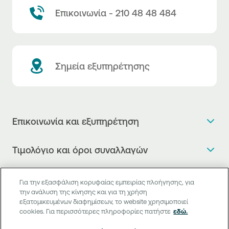
Επικοινωνία - 210 48 48 484
Σημεία εξυπηρέτησης
Επικοινωνία και εξυπηρέτηση
Θέλω πληροφορίες
Τιμολόγιο και όροι συναλλαγών
Κλείνω ραντεβού
Τιμολόγιο της Τράπεζας
Χρήσιμοι σύνδεσμοι
Η νέα Ψηφιακή Εποχή στις συναλλαγές, έφτασε!
Για την εξασφάλιση κορυφαίας εμπειρίας πλοήγησης, για
Δελτίο τιμών συναλλάγματος
την ανάλυση της κίνησης και για τη χρήση
Συχνές ερωτήσεις
Θέλω να μιλήσω με Corporate Transaction Banking
εξατομικευμένων διαφημίσεων, το website χρησιμοποιεί
Digital Banking
Δελτίο πληροφόρησης περί τελών
Officer
cookies. Για περισσότερες πληροφορίες πατήστε
εδώ.
Κανονιστική Συμμόρφωση
Internet Banking
Μεταφορά λογαριασμού πληρωμών