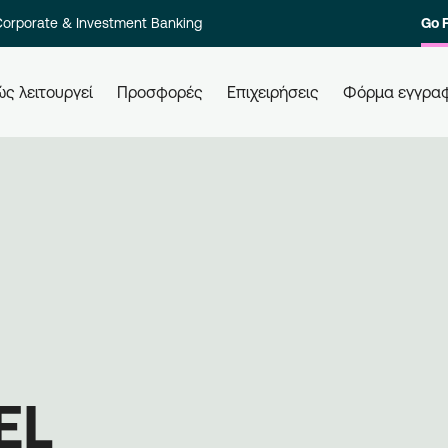
orporate & Investment Banking
Go 
ς λειτουργεί
Προσφορές
Επιχειρήσεις
Φόρμα εγγρα
 τους
Πώς εξαργυρώνω τους πόντους
Πώ
μου
Ελά
ολο των
Εξαργυρώστε τους πόντους σας σε
επι
στοιχία
όλες τις συνεργαζόμενες
Εγγ
ι γρήγορα.
επιχειρήσεις, απλά χρησιμοποιώντας
μπε
την κάρτα σας. Ενημερώνεστε,
επι
εξαργυρώνετε, κερδίζετε.
EL