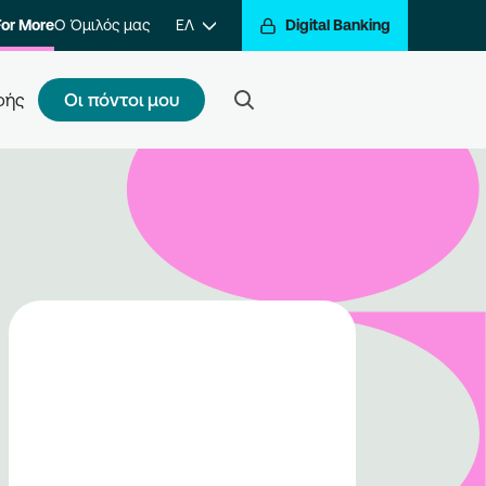
For More
Ο Όμιλός μας
ΕΛ
Digital Banking
Οι πόντοι μου
φής
ς κάνω εγγραφή
τε ένα βήμα πιο κοντά στην
βράβευση των συναλλαγών σας.
ραφείτε στο πρόγραμμα και να
ίτε στον κόσμο της
βράβευσης του Go For More.