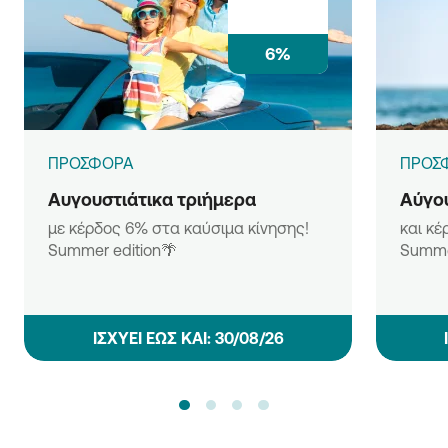
6%
ΠΡΟΣΦΟΡΑ
ΠΡΟΣ
Αυγουστιάτικα τριήμερα
Αύγου
με κέρδος 6% στα καύσιμα κίνησης!
και κέ
Summer edition🌴
Summe
ΙΣΧΥΕΙ ΕΩΣ ΚΑΙ: 30/08/26