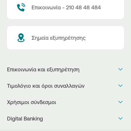
Επικοινωνία - 210 48 48 484
Σημεία εξυπηρέτησης
Επικοινωνία και εξυπηρέτηση
Θέλω πληροφορίες
Τιμολόγιο και όροι συναλλαγών
Κλείνω ραντεβού
Τιμολόγιο της Τράπεζας
Χρήσιμοι σύνδεσμοι
Η νέα Ψηφιακή Εποχή στις συναλλαγές, έφτασε!
Δελτίο τιμών συναλλάγματος
Συχνές ερωτήσεις
Θέλω να μιλήσω με Corporate Transaction Banking
Digital Banking
Δελτίο πληροφόρησης περί τελών
Officer
Κανονιστική Συμμόρφωση
Internet Banking
Μεταφορά λογαριασμού πληρωμών