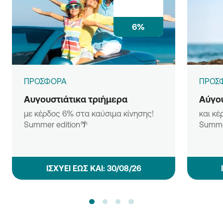
6%
ΠΡΟΣΦΟΡΑ
ΠΡΟΣ
Αυγουστιάτικα τριήμερα
Αύγου
με κέρδος 6% στα καύσιμα κίνησης!
και κέ
Summer edition🌴
Summe
ΙΣΧΥΕΙ ΕΩΣ ΚΑΙ: 30/08/26