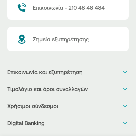
Επικοινωνία - 210 48 48 484
Σημεία εξυπηρέτησης
Επικοινωνία και εξυπηρέτηση
Θέλω πληροφορίες
Τιμολόγιο και όροι συναλλαγών
Κλείνω ραντεβού
Τιμολόγιο της Τράπεζας
Χρήσιμοι σύνδεσμοι
Η νέα Ψηφιακή Εποχή στις συναλλαγές, έφτασε!
Δελτίο τιμών συναλλάγματος
Συχνές ερωτήσεις
Θέλω να μιλήσω με Corporate Transaction Banking
Digital Banking
Δελτίο πληροφόρησης περί τελών
Officer
Κανονιστική Συμμόρφωση
Internet Banking
Μεταφορά λογαριασμού πληρωμών