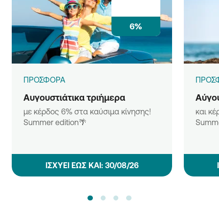
6%
ΠΡΟΣΦΟΡΑ
ΠΡΟΣ
Αυγουστιάτικα τριήμερα
Αύγου
με κέρδος 6% στα καύσιμα κίνησης!
και κέ
Summer edition🌴
Summe
ΙΣΧΥΕΙ ΕΩΣ ΚΑΙ: 30/08/26