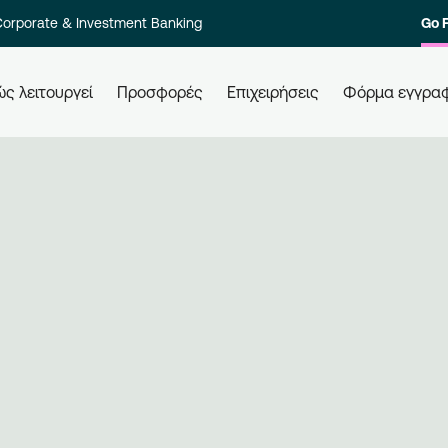
orporate & Investment Banking
Go 
ς λειτουργεί
Προσφορές
Επιχειρήσεις
Φόρμα εγγρα
 τους
Πώς εξαργυρώνω τους πόντους
Πώ
μου
Ελά
ολο των
Εξαργυρώστε τους πόντους σας σε
επι
στοιχία
όλες τις συνεργαζόμενες
Εγγ
ι γρήγορα.
επιχειρήσεις, απλά χρησιμοποιώντας
μπε
την κάρτα σας. Ενημερώνεστε,
επι
εξαργυρώνετε, κερδίζετε.