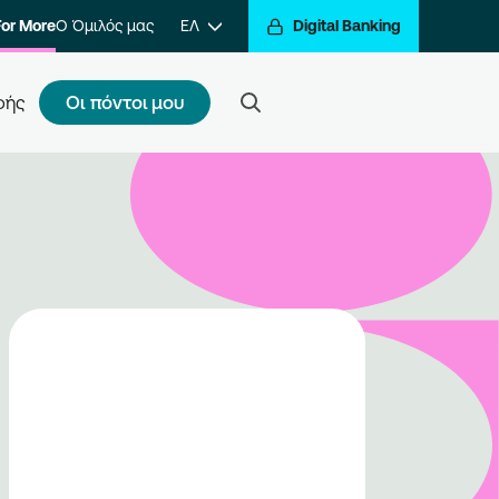
For More
Ο Όμιλός μας
ΕΛ
Digital Banking
Οι πόντοι μου
φής
ς κάνω εγγραφή
τε ένα βήμα πιο κοντά στην
βράβευση των συναλλαγών σας.
ραφείτε στο πρόγραμμα και να
ίτε στον κόσμο της
βράβευσης του Go For More.