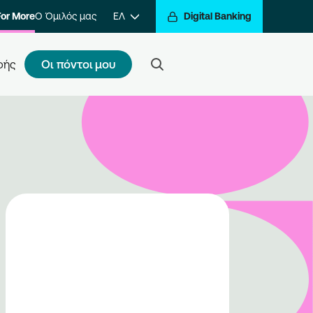
For More
Ο Όμιλός μας
ΕΛ
Digital Banking
Οι πόντοι μου
φής
ς κάνω εγγραφή
τε ένα βήμα πιο κοντά στην
βράβευση των συναλλαγών σας.
ραφείτε στο πρόγραμμα και να
ίτε στον κόσμο της
βράβευσης του Go For More.