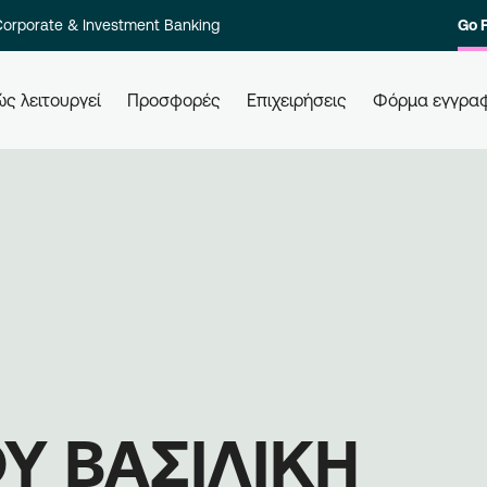
orporate & Investment Banking
Go 
ς λειτουργεί
Προσφορές
Επιχειρήσεις
Φόρμα εγγρα
 τους
Πώς εξαργυρώνω τους πόντους
Πώ
μου
Ελά
ολο των
Εξαργυρώστε τους πόντους σας σε
επι
στοιχία
όλες τις συνεργαζόμενες
Εγγ
ι γρήγορα.
επιχειρήσεις, απλά χρησιμοποιώντας
μπε
την κάρτα σας. Ενημερώνεστε,
επι
εξαργυρώνετε, κερδίζετε.
 ΒΑΣΙΛΙΚΗ