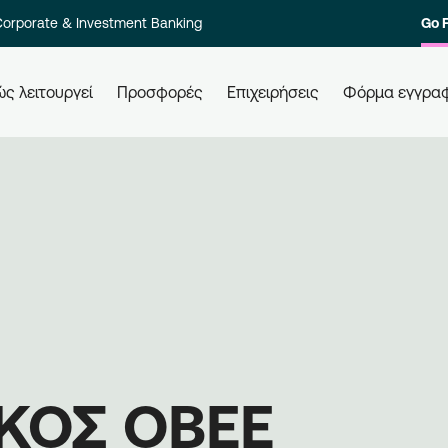
orporate & Investment Banking
Go 
ς λειτουργεί
Προσφορές
Επιχειρήσεις
Φόρμα εγγρα
 τους
Πώς εξαργυρώνω τους πόντους
Πώ
μου
Ελά
ολο των
Εξαργυρώστε τους πόντους σας σε
επι
στοιχία
όλες τις συνεργαζόμενες
Εγγ
ι γρήγορα.
επιχειρήσεις, απλά χρησιμοποιώντας
μπε
την κάρτα σας. Ενημερώνεστε,
επι
εξαργυρώνετε, κερδίζετε.
ΚΟΣ ΟΒΕΕ