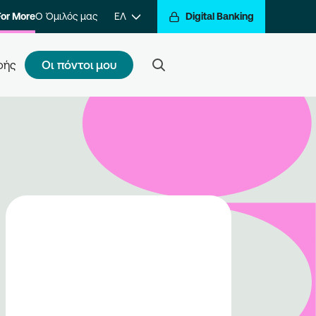
For More
Ο Όμιλός μας
ΕΛ
Digital Banking
Οι πόντοι μου
φής
ς κάνω εγγραφή
τε ένα βήμα πιο κοντά στην
βράβευση των συναλλαγών σας.
ραφείτε στο πρόγραμμα και να
ίτε στον κόσμο της
βράβευσης του Go For More.