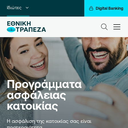
Ιδιώτες
Digital Banking
Premium Banking
ham
Private Banking
Business Banking
Corporate & Investment Banking
Go For More
Προγράμματα 
Ο Όμιλός μας
ασφάλειας 
κατοικίας
Η ασφάλιση της κατοικίας σας είναι 
προτεραιότητα