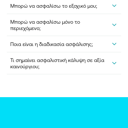
Πληρώνετε αυτόματα, μέσω του καταθετικού
Μπορώ να ασφαλίσω το εξοχικό μου;
λογαριασμού που έχετε στην Εθνική Τράπεζα κάθε
μήνα.
Βέβαια. Πρέπει μόνο να γνωρίζετε ότι όσα ακίνητα
Μπορώ να ασφαλίσω μόνο το 
μένουν ακατοίκητα για 3 μήνες, δεν καλύπτονται
περιεχόμενο;
για κλοπή και ζημιές που θα προκληθούν από βίαιη
είσοδο με σκοπό την κλοπή.
Βέβαια. Δεν είναι απαραίτητο να συνδυάσετε την
Ποια είναι η διαδικασία ασφάλισης;
ασφάλιση περιεχομένου με κάποιο από τα πακέτα
ασφάλισης ακινήτου.
Η διαδικασία ασφάλισης κατοικίας είναι πολύ απλή.
Τι σημαίνει ασφαλιστική κάλυψη σε αξία 
Χρειάζεται μόνο μια επίσκεψη σε ένα κατάστημά
καινούργιου;
μας. Για να εξυπηρετηθείτε πιο γρήγορα, καλό είναι
να έχετε μαζί σας ένα αντίγραφο του Ε9 ή Δήλωση
Για ένα κτήριο σημαίνει το κόστος της εξ ολοκλήρου
ΕΝΦΙΑ.
ανακατασκευής ενός πανομοιότυπου και του ίδιου
είδους, χρήσης και κατασκευής κτηρίου στο ίδιο
ακριβώς οικόπεδο. Για ένα αντικείμενο σημαίνει το
κόστος αντικατάστασης του με καινούργιο
αντικείμενο του ίδιου ή πλέον παρεμφερούς τύπου
ή προδιαγραφών.